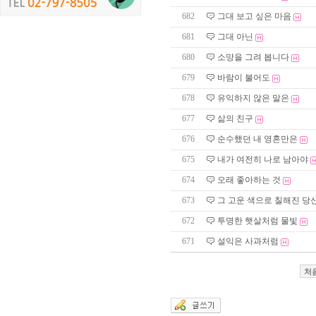
682
그대 보고 싶은 마음
681
그대 아닌
680
소망을 그려 봅니다
679
바람이 불어도
678
유익하지 않은 말은
677
삶의 친구
676
순수했던 내 영혼만은
675
내가 여전히 나로 남아야
674
오래 좋아하는 것
673
그 고운 색으로 칠해진 당
672
투명한 햇살처럼 물빛
671
설익은 사과처럼
처