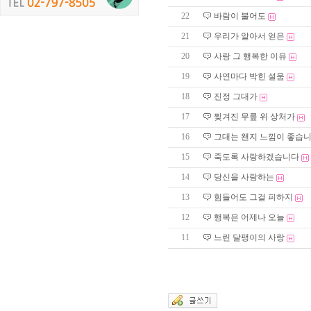
22
바람이 불어도
21
우리가 알아서 얻은
20
사랑 그 행복한 이유
19
사연마다 박힌 설움
18
진정 그대가
17
찢겨진 무릎 위 상처가
16
그대는 왠지 느낌이 좋습니
15
죽도록 사랑하겠습니다
14
당신을 사랑하는
13
힘들어도 그걸 피하지
12
행복은 어제나 오늘
11
느린 달팽이의 사랑