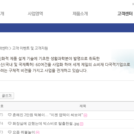
센터 > 고객 이벤트 및 고객지원
친화적 제품 설계 기술에 기초한 생활과학분야 발명으로 취득한
산(국내 및 국제특허) 60여건을 사업화 하여 세계 제일의 소비재 다국적기업으로
려는 구체적 비젼을 가지고 사업을 전개하고 있습니다.
번호
제목
75
흔해진 2만원 떡볶이… “이젠 엽떡이 싸보여”
74
화장실에 갇혔는데 빅스비로 탈출한썰..jpg
73
요즘 쥐불놀이