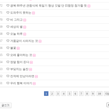
72
광복 80주년 관함식에 욱일기 형상 깃발 단 日함정 참가할 듯
71
도와주지 못하는
70
비 그치고
69
세상의 별
68
오늘 하루
67
거품같이 사라지는 것
66
불꽃
65
오래 좋아하는 것
64
정말 힘이 든다
63
부딪치는 술잔
62
진작에 만났더라면
61
우리 행복 이야기
1
2
3
4
5
6
7
8
9
10
다