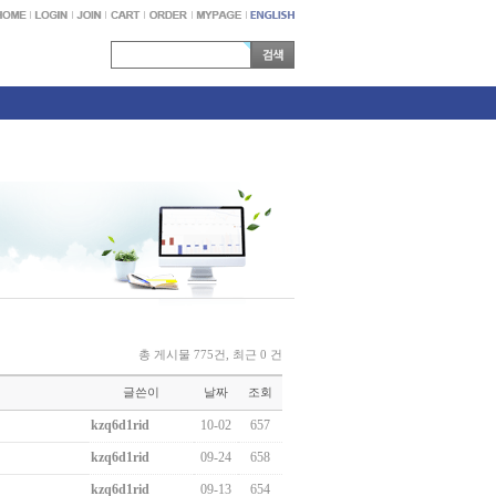
총 게시물 775건, 최근 0 건
글쓴이
날짜
조회
kzq6d1rid
10-02
657
kzq6d1rid
09-24
658
kzq6d1rid
09-13
654